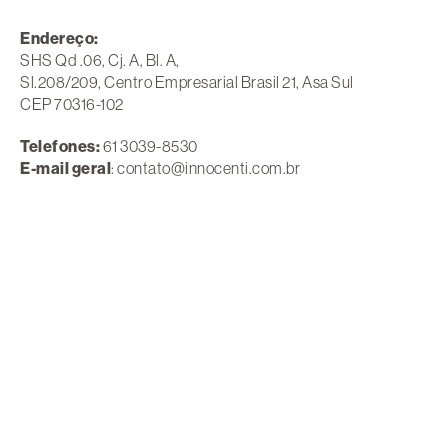
Endereço:
SHS Qd .06, Cj. A, Bl. A,
Sl.208/209, Centro Empresarial Brasil 21, Asa Sul
CEP 70316-102
Telefones:
61 3039-8530
E-mail geral
: contato@innocenti.com.br