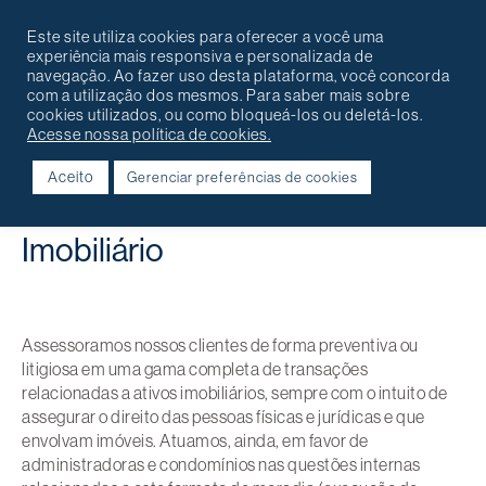
Português
English
Contato
Este site utiliza cookies para oferecer a você uma
experiência mais responsiva e personalizada de
navegação. Ao fazer uso desta plataforma, você concorda
com a utilização dos mesmos. Para saber mais sobre
cookies utilizados, ou como bloqueá-los ou deletá-los.
Acesse nossa política de cookies.
Aceito
Gerenciar preferências de cookies
Voltar
Imobiliário
Assessoramos nossos clientes de forma preventiva ou
litigiosa em uma gama completa de transações
relacionadas a ativos imobiliários, sempre com o intuito de
assegurar o direito das pessoas físicas e jurídicas e que
envolvam imóveis. Atuamos, ainda, em favor de
administradoras e condomínios nas questões internas