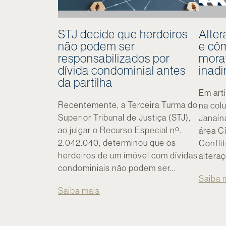
STJ decide que herdeiros
Alter
não podem ser
e côm
responsabilizados por
mora
dívida condominial antes
inadi
da partilha
Em art
Recentemente, a Terceira Turma do
na col
Superior Tribunal de Justiça (STJ),
Janaín
ao julgar o Recurso Especial nº.
área C
2.042.040, determinou que os
Confli
herdeiros de um imóvel com dívidas
alteraç
condominiais não podem ser...
Saiba 
Saiba mais