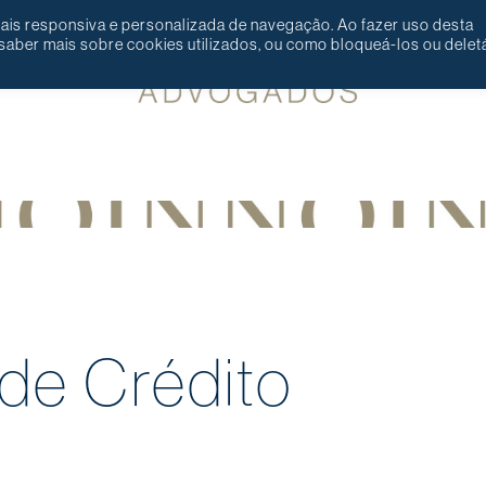
 mais responsiva e personalizada de navegação. Ao fazer uso desta
aber mais sobre cookies utilizados, ou como bloqueá-los ou deletá
de Crédito