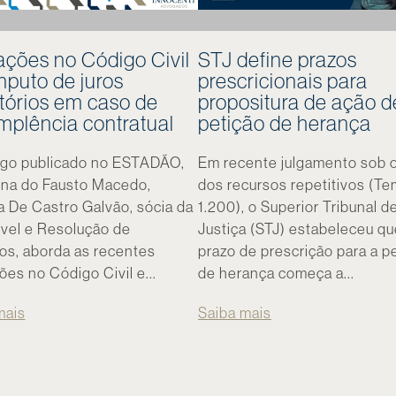
ações no Código Civil
STJ define prazos
puto de juros
prescricionais para
tórios em caso de
propositura de ação d
mplência contratual
petição de herança
igo publicado no ESTADÃO,
Em recente julgamento sob o
una do Fausto Macedo,
dos recursos repetitivos (T
a De Castro Galvão, sócia da
1.200), o Superior Tribunal d
ível e Resolução de
Justiça (STJ) estabeleceu qu
tos, aborda as recentes
prazo de prescrição para a p
ões no Código Civil e...
de herança começa a...
mais
Saiba mais