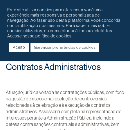
Português
English
Contato
Este site utiliza cookies para oferecer a você uma
experiência mais responsiva e personalizada de
navegação. Ao fazer uso desta plataforma, você concorda
com a utilização dos mesmos. Para saber mais sobre
cookies utilizados, ou como bloqueá-los ou deletá-los.
Acesse nossa política de cookies.
Aceito
Gerenciar preferências de cookies
Voltar
Contratos Administrativos
Atuação jurídica voltada às contratações públicas, com foco
na gestão de riscos e na resolução de controvérsias
relacionadas à celebração e à execução de contratos
administrativos. Assessoria completa na representação de
interesses perante a Administração Pública, incluindo a
defesa contra sanções contratuais e administrativas, bem