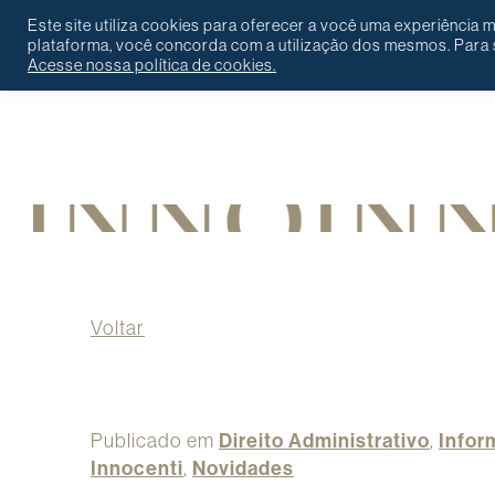
Este site utiliza cookies para oferecer a você uma experiência
plataforma, você concorda com a utilização dos mesmos. Para s
Acesse nossa política de cookies.
Português
English
Contato
Voltar
Publicado em
Direito Administrativo
,
Infor
Innocenti
,
Novidades