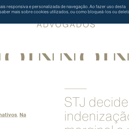
 mais responsiva e personalizada de navegação. Ao fazer uso desta
aber mais sobre cookies utilizados, ou como bloqueá-los ou deletá
STJ decide
indenizaçã
mativos
,
Na