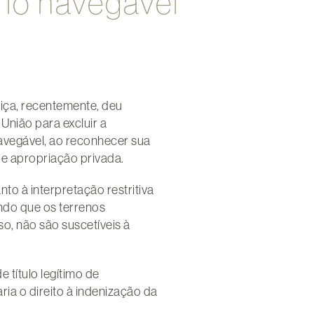
rio navegável
tiça, recentemente, deu
União para excluir a
navegável, ao reconhecer sua
de apropriação privada.
to à interpretação restritiva
ando que os terrenos
so, não são suscetíveis à
 título legítimo de
ia o direito à indenização da