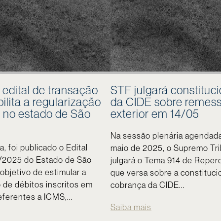
 edital de transação
STF julgará constituc
ilita a regularização
da CIDE sobre remes
s no estado de São
exterior em 14/05
Na sessão plenária agendada
 foi publicado o Edital
maio de 2025, o Supremo Tri
/2025 do Estado de São
julgará o Tema 914 de Reper
objetivo de estimular a
que versa sobre a constituci
 de débitos inscritos em
cobrança da CIDE...
referentes a ICMS,...
Saiba mais