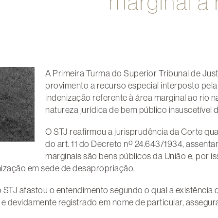
marginal a 
A Primeira Turma do Superior Tribunal de Jus
provimento a recurso especial interposto pela 
indenização referente à área marginal ao rio 
natureza jurídica de bem público insuscetível 
O STJ reafirmou a jurisprudência da Corte quan
do art. 11 do Decreto nº 24.643/1934, assent
marginais são bens públicos da União e, por is
nização em sede de desapropriação.
o STJ afastou o entendimento segundo o qual a existência de
 devidamente registrado em nome de particular, assegurar