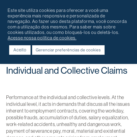
Português
English
Contact
Este site utiliza cookies para oferecer a você uma
experiência mais responsiva e personalizada de
navegação. Ao fazer uso desta plataforma, você concorda
com a utilização dos mesmos. Para saber mais sobre
cookies utilizados, ou como bloqueá-los ou deletá-los.
Acesse nossa política de cookies.
Aceito
Gerenciar preferências de cookies
Voltar
Individual and Collective Claims
Performance at the individual and collective levels. At the
individual level, it acts in demands that discuss all the issues
inherent to employment contracts, covering the workday,
possible frauds, accumulation of duties, salary equalization,
work-related accidents, unhealthy and dangerous work,
payment of severance pay, moral, material and existential