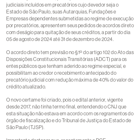
judiciais incluídos em precatórios cujo devedor seja o
Estado de São Paulo, suas Autarquias, Fundações e
Empresas dependentes submetidas ao regime de execução
por precatórios, apresentem seus pedidos de acordos direto
com deságio para quitação de seus créditos, a partir do dia
05 de agosto de 2024 até 31 de dezembro de 2024.
O acordo direto tem previsão no §1º do artigo 102 do Ato das
Disposições Constitucionais Transitórias (ADCT) para os
entes públicos que tenham aderido ao regime especial, e
possibilitam ao credor o recebimento antecipado do
precatório judicial com redução máxima de 40% do valor do
crédito atualizado.
O novo certame foi criado, pois o edital anterior, vigente
desde 2017, não tinha termo final, entendendo o CNJ que
esta situação não estava em acordo com os regramentos do
órgão de fiscalização e do Tribunal de Justiça do Estado de
São Paulo (TJSP).