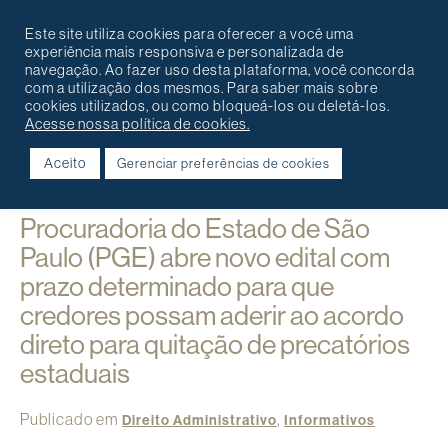
Português
English
Contato
Este site utiliza cookies para oferecer a você uma
experiência mais responsiva e personalizada de
navegação. Ao fazer uso desta plataforma, você concorda
com a utilização dos mesmos. Para saber mais sobre
cookies utilizados, ou como bloqueá-los ou deletá-los.
Acesse nossa política de cookies.
Aceito
Gerenciar preferências de cookies
Voltar
Procuradoria do Estado de São
Paulo (PGE) abre novo edital com
prazo determinado para que
credores possam aderir ao acordo
direto para quitação de precatórios
estaduais
Publicado em
,
Direito Administrativo
Informativos