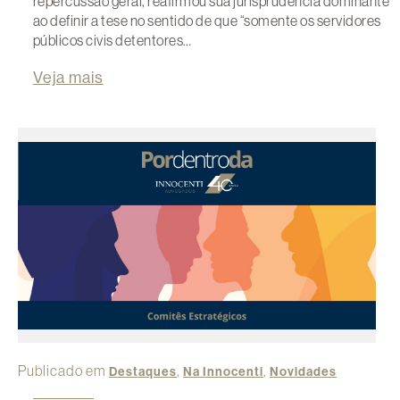
repercussão geral, reafirmou sua jurisprudência dominante
ao definir a tese no sentido de que “somente os servidores
públicos civis detentores…
Veja mais
Publicado em
,
,
Destaques
Na Innocenti
Novidades