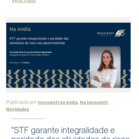
Veja mais
Publicado em
,
,
Innocenti na mídia
Na Innocenti
Novidades
"STF garante integralidade e