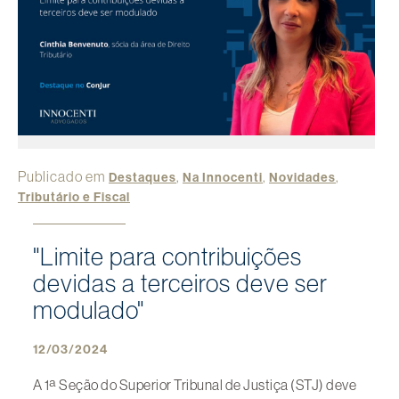
Publicado em
,
,
,
Destaques
Na Innocenti
Novidades
Tributário e Fiscal
"Limite para contribuições
devidas a terceiros deve ser
modulado"
12/03/2024
A 1ª Seção do Superior Tribunal de Justiça (STJ) deve